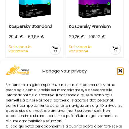
Kaspersky Standard
Kaspersky Premium
29,41
€
-
63,85
€
39,26
€
-
108,13
€
Seleziona la
Seleziona la
variazione
variazione
Manage your privacy
Per fornire le migliori esperienze, noi e i nostri partner utilizziamo
tecnologie come i cookie per memorizzare e/o accedere alle
informazioni del dispositivo. Il consenso a queste tecnologie
permetterà a noi e ai nostri partner di elaborare dati personali
come il comportamento durante la navigazione o gli ID univoci su
questo sito e di mostrare annunci (non) personalizzati. Non
acconsentire o ritirare il consenso può influire negativamente su
alcune caratteristiche e funzioni.
Clicca qui sotto per acconsentire a quanto sopra o per fare scelte
Kaspersky Plus
Kaspersky VPN Secure