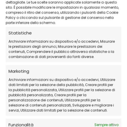
dettagliate. Le tue scelte saranno applicate solamente a questo
Connection
sito. È possibile modificare le impostazioni in qualsiasi momento,
32,37
€
-
93,37
€
compreso il ritiro del consenso, utilizzando i pulsanti della Cookie
29,41
€
Policy o cliccando sul pulsante di gestione del consenso nella
parte inferiore dello schermo.
Seleziona la
Seleziona la
variazione
variazione
Statistiche
Archiviare informazioni su dispositivo e/o accedervi, Misurare
le prestazioni degli annunci, Misurare le prestazioni dei
contenuti, Comprendere il pubblico attraverso statistiche o la
combinazione di dati provenienti da fonti diverse.
Marketing
Archiviare informazioni su dispositivo e/o accedervi, Utilizzare
dati limitati per la selezione della pubblicità, Creare profili per
la pubblicità personalizzata, Utilizzare profili per la selezione di
pubblicità personalizzata, Creare profili per la
personalizzazione dei contenuti, Utilizzare profili per la
selezione di contenuti personalizzati, Sviluppare e migliorare i
servizi, Utilizzare dati limitati per la selezione dei contenuti.
Funzionalità
Sempre attivo