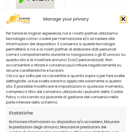
Manage your privacy
PureVPN
Per fornire le migliori esperienze, noi e i nostri partner utilizziamo
tecnologie come i cookie per memorizzare e/o accedere alle
17,62
€
-
42,21
€
informazioni del dispositivo. Il consenso a queste tecnologie
permetterà a noi e ai nostri partner di elaborare dati personali
Seleziona la
come il comportamento durante la navigazione o gli ID univoci su
variazione
questo sito e di mostrare annunci (non) personalizzati. Non
acconsentire o ritirare il consenso può influire negativamente su
alcune caratteristiche e funzioni.
Clicca qui sotto per acconsentire a quanto sopra o per fare scelte
dettagliate. Le tue scelte saranno applicate solamente a questo
sito. È possibile modificare le impostazioni in qualsiasi momento,
compreso il ritiro del consenso, utilizzando i pulsanti della Cookie
Policy o cliccando sul pulsante di gestione del consenso nella
parte inferiore dello schermo.
Statistiche
Archiviare informazioni su dispositivo e/o accedervi, Misurare
le prestazioni degli annunci, Misurare le prestazioni dei