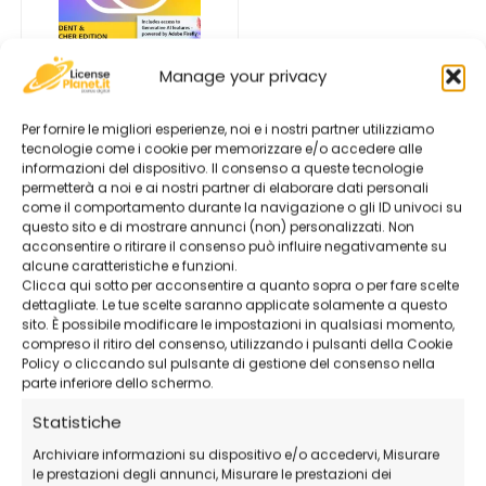
Manage your privacy
Adobe Creative Cloud
All Apps Student &
Per fornire le migliori esperienze, noi e i nostri partner utilizziamo
Teacher
tecnologie come i cookie per memorizzare e/o accedere alle
39,26
€
-
295,06
€
informazioni del dispositivo. Il consenso a queste tecnologie
permetterà a noi e ai nostri partner di elaborare dati personali
Seleziona la
come il comportamento durante la navigazione o gli ID univoci su
variazione
questo sito e di mostrare annunci (non) personalizzati. Non
acconsentire o ritirare il consenso può influire negativamente su
alcune caratteristiche e funzioni.
Clicca qui sotto per acconsentire a quanto sopra o per fare scelte
dettagliate. Le tue scelte saranno applicate solamente a questo
sito. È possibile modificare le impostazioni in qualsiasi momento,
compreso il ritiro del consenso, utilizzando i pulsanti della Cookie
Policy o cliccando sul pulsante di gestione del consenso nella
parte inferiore dello schermo.
Statistiche
Archiviare informazioni su dispositivo e/o accedervi, Misurare
le prestazioni degli annunci, Misurare le prestazioni dei