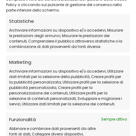
Tipo di supporto:
USB/DVD bootabile
Policy o cliccando sul pulsante di gestione del consenso nella
creato con tool ufficiale
parte inferiore dello schermo.
Durata della licenza:
Perpetua
Statistiche
Attivazione:
Online con codice fornito via
Archiviare informazioni su dispositivo e/o accedervi, Misurare
email
le prestazioni degli annunci, Misurare le prestazioni dei
contenuti, Comprendere il pubblico attraverso statistiche o la
combinazione di dati provenienti da fonti diverse.
Funzionalità Principali
Marketing
Archiviare informazioni su dispositivo e/o accedervi, Utilizzare
Avvio del sistema anche in caso di crash o
dati limitati per la selezione della pubblicità, Creare profili per
errore critico
la pubblicità personalizzata, Utilizzare profili per la selezione di
pubblicità personalizzata, Creare profili per la
Recupero dati da dischi con sistema
personalizzazione dei contenuti, Utilizzare profili per la
selezione di contenuti personalizzati, Sviluppare e migliorare i
operativo non accessibile
servizi, Utilizzare dati limitati per la selezione dei contenuti.
Supporto file system NTFS, FAT, APFS, HFS+,
exFAT e altri
Funzionalità
Sempre attivo
Interfaccia user-friendly anche in ambiente
Abbinare e combinare dati provenienti da altre
fonti di dati, Collegare diversi dispositivi,