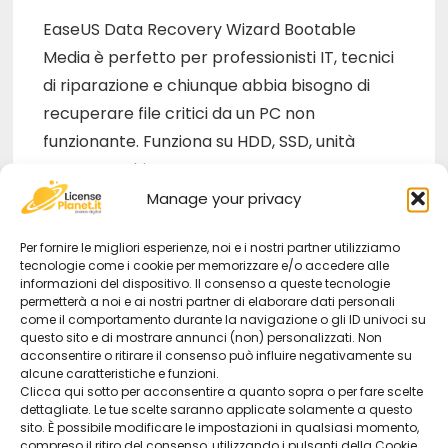
EaseUS Data Recovery Wizard Bootable
Media è perfetto per professionisti IT, tecnici
di riparazione e chiunque abbia bisogno di
recuperare file critici da un PC non
funzionante. Funziona su HDD, SSD, unità
esterne e chiavette USB.
Manage your privacy
La licenza digitale include accesso a vita per
Per fornire le migliori esperienze, noi e i nostri partner utilizziamo
un utente e supporto ufficiale EaseUS.
tecnologie come i cookie per memorizzare e/o accedere alle
informazioni del dispositivo. Il consenso a queste tecnologie
permetterà a noi e ai nostri partner di elaborare dati personali
Caratteristiche principali:
come il comportamento durante la navigazione o gli ID univoci su
questo sito e di mostrare annunci (non) personalizzati. Non
acconsentire o ritirare il consenso può influire negativamente su
Compatibilità:
Windows 11/10/8.1/8/7,
alcune caratteristiche e funzioni.
Clicca qui sotto per acconsentire a quanto sopra o per fare scelte
macOS (inclusi macOS Ventura e Monterey)
dettagliate. Le tue scelte saranno applicate solamente a questo
Lingua:
Multilingua (Italiano incluso)
sito. È possibile modificare le impostazioni in qualsiasi momento,
compreso il ritiro del consenso, utilizzando i pulsanti della Cookie