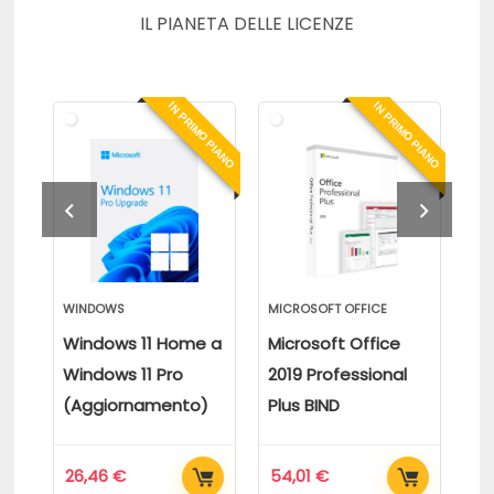
IL PIANETA DELLE LICENZE
O PIANO
IN PRIMO PIANO
IN PRIMO PIANO
WINDOWS
MICROSOFT OFFICE
MI
e a
Windows 11 Home a
Microsoft Office
Mi
Windows 11 Pro
2019 Professional
20
)
(Aggiornamento)
Plus BIND
Pl
26,46
€
54,01
€
6