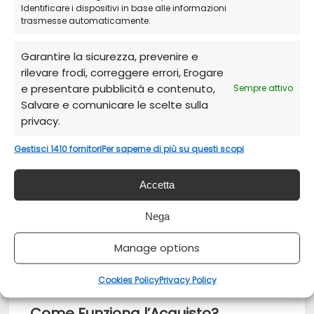
di avvio
Identificare i dispositivi in base alle informazioni
trasmesse automaticamente.
Strumento essenziale per tecnici, aziende e
utenti avanzati
Garantire la sicurezza, prevenire e
rilevare frodi, correggere errori, Erogare
Perché scegliere EaseUS Bootable
e presentare pubblicità e contenuto,
Sempre attivo
Salvare e comunicare le scelte sulla
Media da noi?
privacy.
Licenza ufficiale
– Attivazione sicura e
Gestisci 1410 fornitori
Per saperne di più su questi scopi
immediata.
Recupero da ogni situazione
– Anche su
Accetta
computer non avviabili.
Nega
Supporto tecnico incluso
– Anche per la
creazione del supporto.
Manage options
Download ufficiale EaseUS
Cookies Policy
Privacy Policy
Come Funziona l’Acquisto?