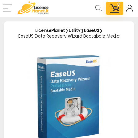
0
LicensePlanet
❱
Utility
❱
EaseUS
❱
EaseUS Data Recovery Wizard Bootabale Media