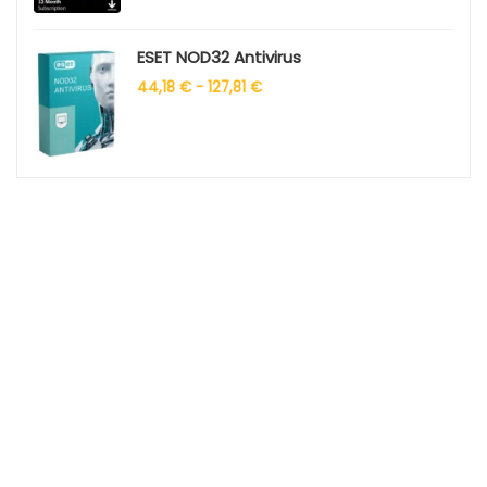
ESET NOD32 Antivirus
44,18
€
-
127,81
€
Sede legale
Nome dell’azienda:
KELEX DIGITAL OÜ
Indirizzo:
Narva Mnt, 5
CAP
: 10117
Città:
Tallinn
Stato:
Estonia
Partita IVA:
EE102819762