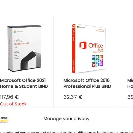
Microsoft Office 2021
Microsoft Office 2016
Mi
Home & Student BIND
Professional Plus BIND
Ho
117,96
€
32,37
€
3
Out of Stock
Seleziona la
Seleziona la
Se
Manage your privacy
variazione
variazione
va
re le migliori esperienze, noi e i nostri partner utilizziamo tecnologie come i 