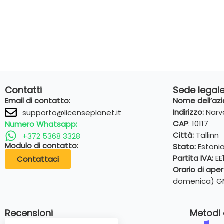
Contatti
Sede legal
Email di contatto:
Nome dell’az
Indirizzo:
Narva
supporto@licenseplanet.it
CAP
: 10117
Numero Whatsapp:
Città:
Tallinn
+372 5368 3328
Modulo di contatto:
Stato:
Estoni
Partita IVA:
EE
Contattaci
Orario di ape
domenica) G
Recensioni
Metodi