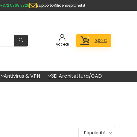
+372 5368 3328
supporto@licenseplanet.it
0
0,00
€
Accedi
Antivirus & VPN
3D Architettura/CAD
Popolarità