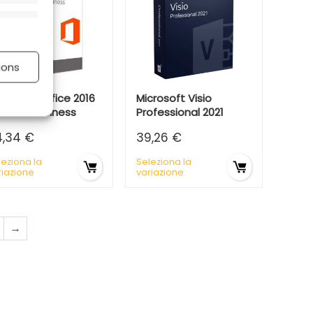
 attivo
ions
crosoft Office 2016
Microsoft Visio
me & Business
Professional 2021
 attivo
4,34
€
39,26
€
leziona la
Seleziona la
riazione
variazione
→