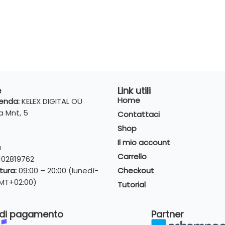
e
Link utili
Home
ienda:
KELEX DIGITAL OÜ
 Mnt, 5
Contattaci
Shop
Il mio account
a
Carrello
102819762
rtura:
09:00 – 20:00 (lunedì-
Checkout
MT+02:00)
Tutorial
 di pagamento
Partner