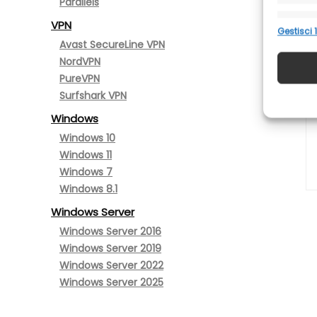
Parallels
VPN
Funzio
Gestisci 1
Avast SecureLine VPN
Abbinar
diversi 
NordVPN
trasme
PureVPN
Surfshark VPN
Garant
Windows
errori
Windows 10
e comu
Windows 11
Windows 7
Windows 8.1
Windows Server
Windows Server 2016
Windows Server 2019
Windows Server 2022
Windows Server 2025