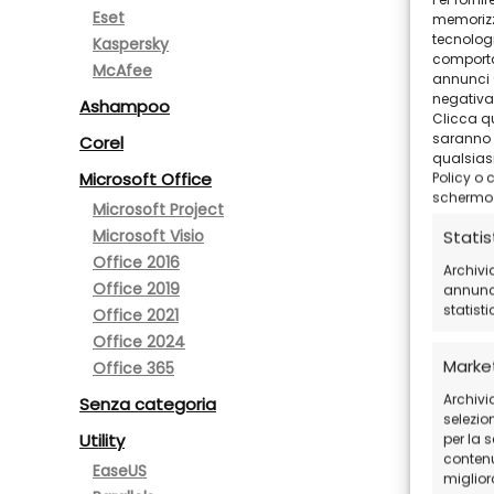
Eset
memorizza
tecnologi
Kaspersky
comporta
McAfee
annunci (
negativam
Ashampoo
Clicca qu
saranno a
Corel
qualsiasi
Microsoft Office
Policy o 
schermo
Microsoft Project
Microsoft Visio
Statis
Office 2016
Archivi
Office 2019
annunci
statist
Office 2021
Office 2024
Marke
Office 365
Archivia
Senza categoria
selezion
Utility
per la 
contenut
EaseUS
migliora