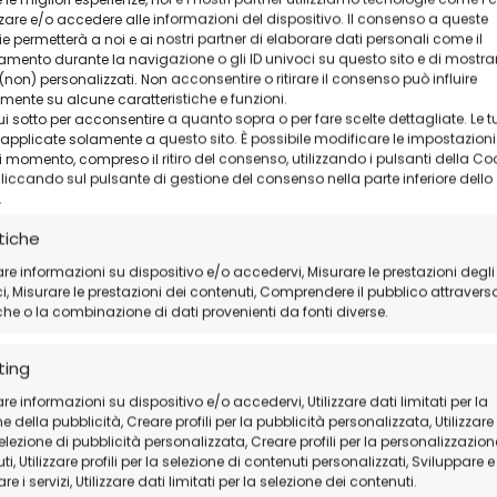
IN PRIMO PIANO
re e/o accedere alle informazioni del dispositivo. Il consenso a queste
e permetterà a noi e ai nostri partner di elaborare dati personali come il
mento durante la navigazione o gli ID univoci su questo sito e di mostra
non) personalizzati. Non acconsentire o ritirare il consenso può influire
ente su alcune caratteristiche e funzioni.
i sotto per acconsentire a quanto sopra o per fare scelte dettagliate. Le t
pplicate solamente a questo sito. È possibile modificare le impostazioni
 momento, compreso il ritiro del consenso, utilizzando i pulsanti della Co
cliccando sul pulsante di gestione del consenso nella parte inferiore dello
.
tiche
Microsoft Office
Microsoft Visio
Mi
2019 Professional Plus
Professional 2024
Pr
are informazioni su dispositivo e/o accedervi, Misurare le prestazioni degli
BIND
BIND
, Misurare le prestazioni dei contenuti, Comprendere il pubblico attravers
54,01
€
58,94
€
3
iche o la combinazione di dati provenienti da fonti diverse.
Seleziona la
Seleziona la
Se
variazione
variazione
va
ting
re informazioni su dispositivo e/o accedervi, Utilizzare dati limitati per la
e della pubblicità, Creare profili per la pubblicità personalizzata, Utilizzare p
selezione di pubblicità personalizzata, Creare profili per la personalizzazion
i, Utilizzare profili per la selezione di contenuti personalizzati, Sviluppare e
re i servizi, Utilizzare dati limitati per la selezione dei contenuti.