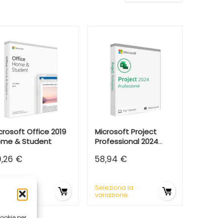
crosoft Office 2019
Microsoft Project
me & Student
Professional 2024
BIND
9,26
€
58,94
€
leziona la
Seleziona la
riazione
variazione
cookie per