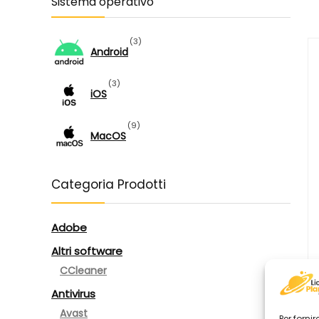
Sistema operativo
(3)
Android
(3)
iOS
(9)
MacOS
(27)
Windows
Categoria Prodotti
Adobe
Altri software
CCleaner
Antivirus
Avast
Per forni