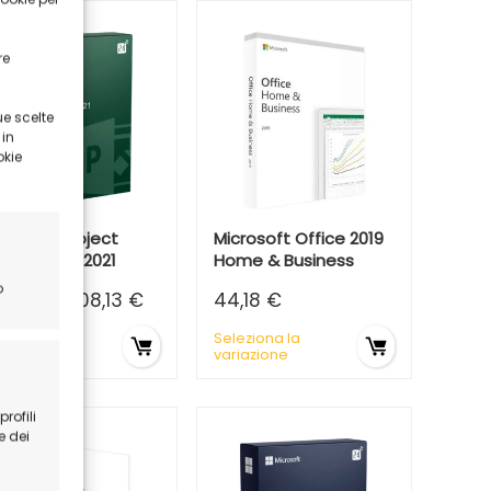
re
ue scelte
 in
okie
crosoft Project
Microsoft Office 2019
ofessional 2021
Home & Business
o
9,26
€
-
108,13
€
44,18
€
leziona la
Seleziona la
riazione
variazione
rofili
e dei